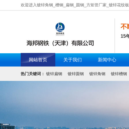
欢迎进入镀锌角钢_槽钢_扁钢_圆钢_方矩管厂家_镀锌花纹
不
15
网站首页
关于我们
新闻中心
热门关键词：
镀锌扁钢
镀锌圆钢
镀锌角钢
镀锌槽钢