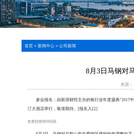
首页
>
新闻中心
>
公司新闻
8月3日马钢对
来源
参会报名
：由新浪财经主办的银行业年度盛典“
201
汀大酒店举行，敬请期待。[
报名入口
]
生意社08月03日讯
8月3日，马钢对马鞍山和合肥地区建材价格调整如下