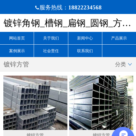
服务热线：
18822234568

镀锌角钢_槽钢_扁钢_圆钢_方矩管厂家_镀锌花纹板
网站首页
关于我们
新闻中心
产品展示
案例展示
社会责任
联系我们
镀锌方管
分类

镀锌方管
镀锌方管