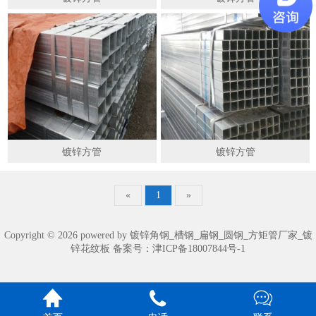
镀锌方管
镀锌方管
«
1
»
Copyright © 2026 powered by 镀锌角钢_槽钢_扁钢_圆钢_方矩管厂家_镀
锌花纹板 备案号：
津ICP备18007844号-1


